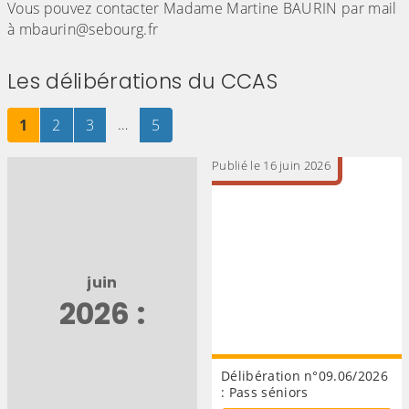
Vous pouvez contacter Madame Martine BAURIN par mail
à mbaurin@sebourg.fr
Les délibérations du CCAS
Page
sur 5
Page
sur 5
Page
sur 5
…
Page
sur 5
1
2
3
5
Publié le 16 juin 2026
juin
2026 :
Délibération n°09.06/2026
: Pass séniors