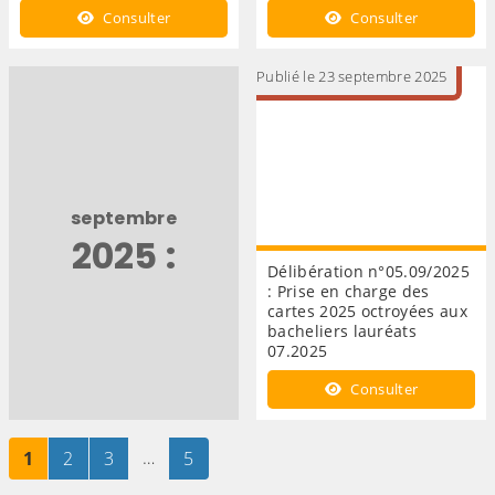
Consulter
Consulter
Publié le 23 septembre 2025
septembre
2025 :
Délibération n°05.09/2025
: Prise en charge des
cartes 2025 octroyées aux
bacheliers lauréats
07.2025
Consulter
Page
sur 5
Page
sur 5
Page
sur 5
…
Page
sur 5
1
2
3
5