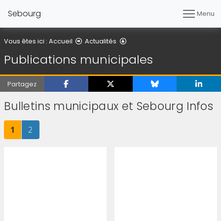
Sebourg
Menu
Publications municipales
Vous êtes ici :
Accueil
Actualités
Publications municipales
Partagez
Bulletins municipaux et Sebourg Infos
Page
sur 2
Page
sur 2
1
2