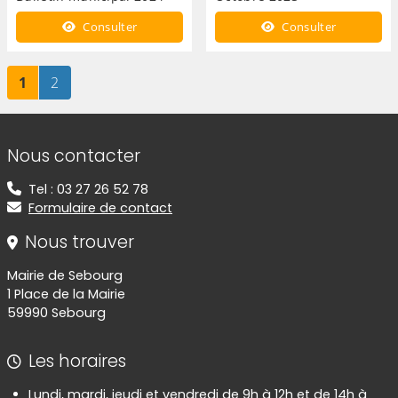
Consulter
Consulter
Page
sur 2
Page
sur 2
1
2
Informations de contact
Nous contacter
Tel : 03 27 26 52 78
Formulaire de contact
Nous trouver
Mairie de Sebourg
1 Place de la Mairie
59990 Sebourg
Les horaires
Lundi, mardi, jeudi et vendredi de 9h à 12h et de 14h à