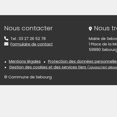
Informations de contact
Nous contacter
Nous t
Tel : 03 27 26 52 78
Mairie de Sebo
Formulaire de contact
1 Place de la Ma
59990 Sebour
Informations réglementair
Mentions légales
Protection des données personnelle
Gestion des cookies et des services tiers
(Javascript désac
© Commune de Sebourg