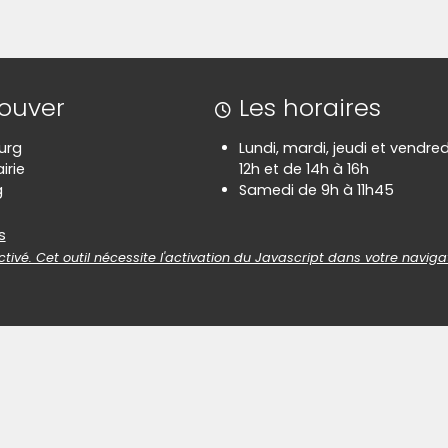
rouver
Les horaires
urg
Lundi, mardi, jeudi et vendre
irie
12h et de 14h à 16h
g
Samedi de 9h à 11h45
es
s
tivé. Cet outil nécessite l'activation du Javascript dans votre naviga