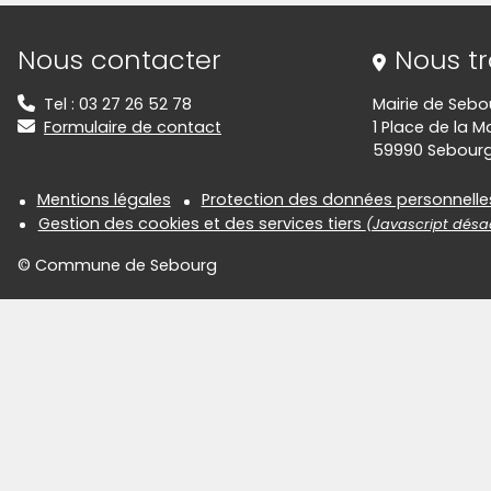
Informations de contact
Nous contacter
Nous t
Tel : 03 27 26 52 78
Mairie de Sebo
Formulaire de contact
1 Place de la Ma
59990 Sebour
Informations réglementair
Mentions légales
Protection des données personnelle
Gestion des cookies et des services tiers
(Javascript désac
© Commune de Sebourg