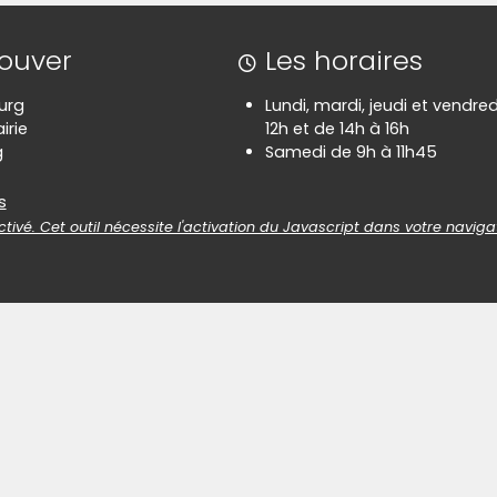
rouver
Les horaires
urg
Lundi, mardi, jeudi et vendre
irie
12h et de 14h à 16h
g
Samedi de 9h à 11h45
es
s
tivé. Cet outil nécessite l'activation du Javascript dans votre naviga