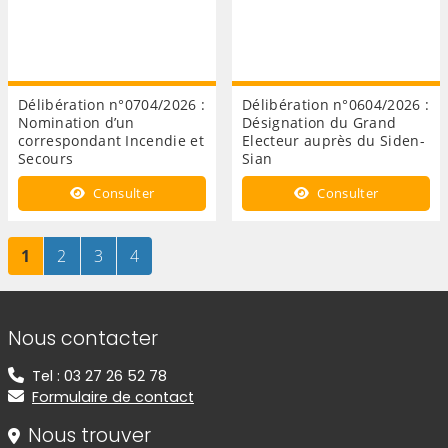
Délibération n°0704/2026 :
Délibération n°0604/2026 :
Nomination d’un
Désignation du Grand
correspondant Incendie et
Electeur auprès du Siden-
Secours
Sian
Consulter
Consulter
Page
sur 4
Page
sur 4
Page
sur 4
Page
sur 4
1
2
3
4
Informations de contact
Nous contacter
Tel : 03 27 26 52 78
Formulaire de contact
Nous trouver